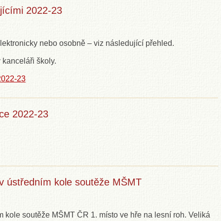
jícími 2022-23
elektronicky nebo osobně – viz následující přehled.
 kanceláři školy.
2022-23
oce 2022-23
 v ústředním kole soutěže MŠMT
m kole soutěže MŠMT ČR 1. místo ve hře na lesní roh. Veliká