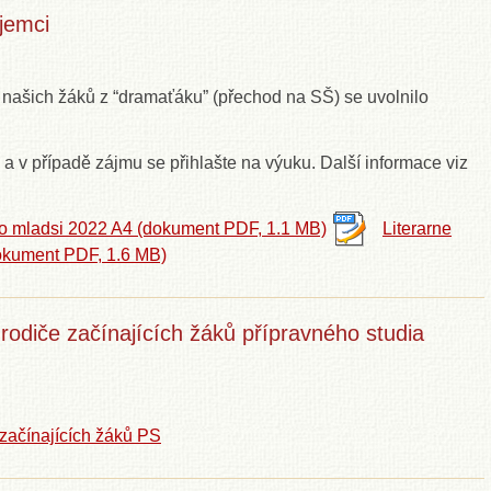
jemci
našich žáků z “dramaťáku” (přechod na SŠ) se uvolnilo
 a v případě zájmu se přihlašte na výuku. Další informace viz
o mladsi 2022 A4
(dokument PDF,
1.1 MB)
Literarne
okument PDF,
1.6 MB)
rodiče začínajících žáků přípravného studia
 začínajících žáků PS