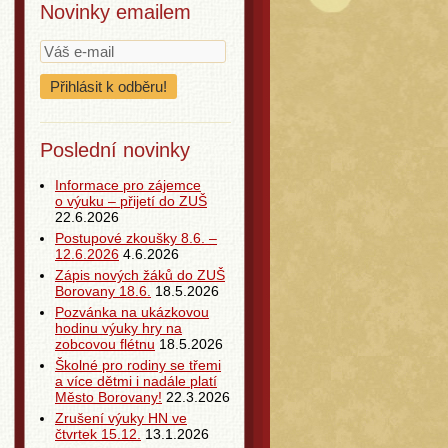
Novinky emailem
Poslední novinky
Informace pro zájemce
o výuku – přijetí do ZUŠ
22.6.2026
Postupové zkoušky 8.6. –
12.6.2026
4.6.2026
Zápis nových žáků do ZUŠ
Borovany 18.6.
18.5.2026
Pozvánka na ukázkovou
hodinu výuky hry na
zobcovou flétnu
18.5.2026
Školné pro rodiny se třemi
a více dětmi i nadále platí
Město Borovany!
22.3.2026
Zrušení výuky HN ve
čtvrtek 15.12.
13.1.2026