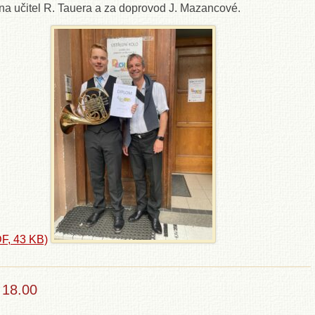
ana učitel R. Tauera a za doprovod J. Mazancové.
F,
43 KB)
 18.00