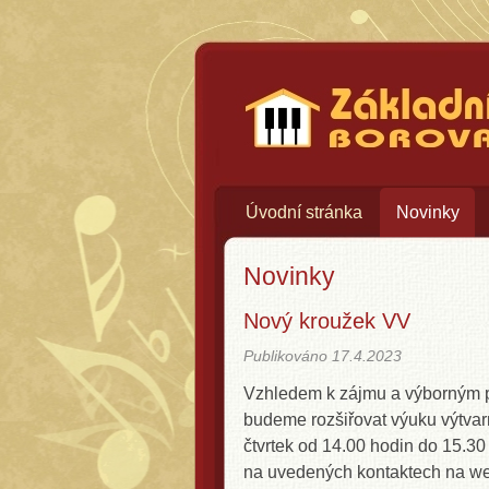
Základní uměle
Úvodní stránka
Novinky
Novinky
Nový kroužek VV
Publikováno
17.4.2023
Vzhledem k zájmu a výborným p
budeme rozšiřovat výuku výtva
čtvrtek od 14.00 hodin do 15.30
na uvedených kontaktech na we