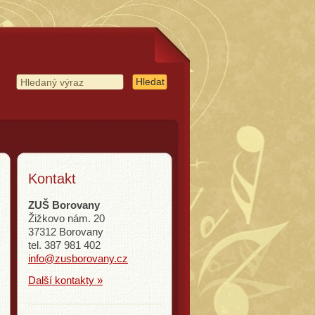
Kontakt
ZUŠ Borovany
Žižkovo nám. 20
37312 Borovany
tel. 387 981 402
info@zusborovany.cz
Další kontakty »