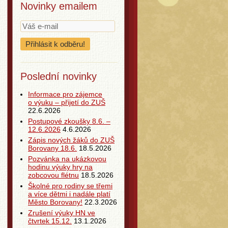
Novinky emailem
Poslední novinky
Informace pro zájemce
o výuku – přijetí do ZUŠ
22.6.2026
Postupové zkoušky 8.6. –
12.6.2026
4.6.2026
Zápis nových žáků do ZUŠ
Borovany 18.6.
18.5.2026
Pozvánka na ukázkovou
hodinu výuky hry na
zobcovou flétnu
18.5.2026
Školné pro rodiny se třemi
a více dětmi i nadále platí
Město Borovany!
22.3.2026
Zrušení výuky HN ve
čtvrtek 15.12.
13.1.2026