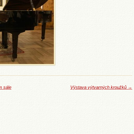
m sále
Výstava výtvarných kroužků
→