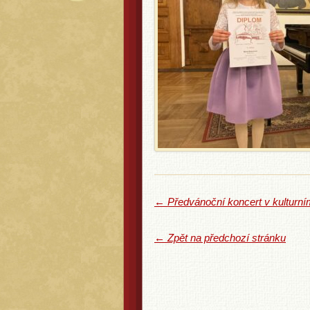
←
Předvánoční koncert v kulturní
← Zpět na předchozí stránku