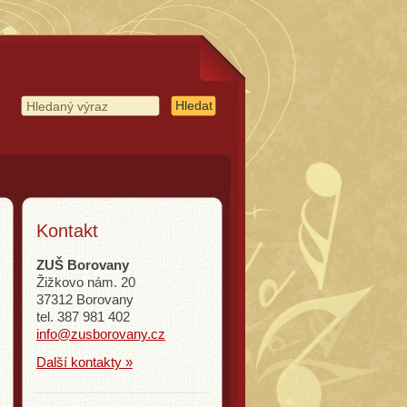
Kontakt
ZUŠ Borovany
Žižkovo nám. 20
37312 Borovany
tel. 387 981 402
info@zusborovany.cz
Další kontakty »