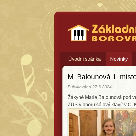
Základní uměle
Úvodní stránka
Novinky
M. Balounová 1. místo
Publikováno
27.3.2024
Žákyně Marie Balounová pod ve
ZUŠ v oboru sólový klavír v Č. 