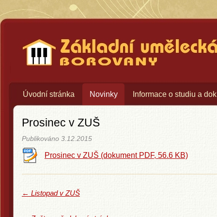
Základní umělecká škola Bo
Úvodní stránka
Novinky
Informace o studiu a do
Prosinec v ZUŠ
Publikováno
3.12.2015
Prosinec v ZUŠ
(dokument PDF,
56.6 KB)
←
Listopad v ZUŠ