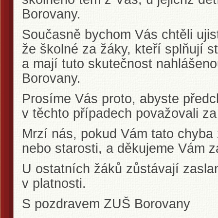
Borovany.
Současně bychom Vás chtěli ujistit
že školné za žáky, kteří splňují
a mají tuto skutečnost nahlášeno
Borovany.
Prosíme Vás proto, abyste předc
v těchto případech považovali z
Mrzí nás, pokud Vám tato chyba
nebo starosti, a děkujeme Vám z
U ostatních žáků zůstávají zasla
v platnosti.
S pozdravem ZUŠ Borovany