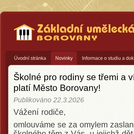
Základní umělecká škola Bo
Úvodní stránka
Novinky
Informace o studiu a do
Školné pro rodiny se třemi a v
platí Město Borovany!
Publikováno
22.3.2026
Vážení rodiče,
omlouváme se za omylem zaslané
školného těm z Vás, u jejichž dět