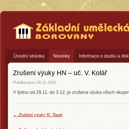
Základní umělecká škola Bo
Úvodní stránka
Novinky
Informace o studiu a do
Zrušení výuky HN – uč. V. Kolář
Publikováno
29.11.2021
V týdnu od 29.11. do 3.12. je zrušena výuka všech skupin
←
Zrušení výuky R. Tauer